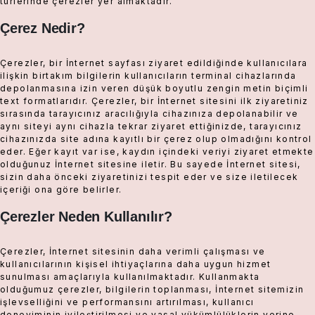
türlerinde çerezler yer almaktadır.
Çerez Nedir?
Çerezler, bir İnternet sayfası ziyaret edildiğinde kullanıcılara
ilişkin birtakım bilgilerin kullanıcıların terminal cihazlarında
depolanmasına izin veren düşük boyutlu zengin metin biçimli
text formatlarıdır. Çerezler, bir İnternet sitesini ilk ziyaretiniz
sırasında tarayıcınız aracılığıyla cihazınıza depolanabilir ve
aynı siteyi aynı cihazla tekrar ziyaret ettiğinizde, tarayıcınız
cihazınızda site adına kayıtlı bir çerez olup olmadığını kontrol
eder. Eğer kayıt var ise, kaydın içindeki veriyi ziyaret etmekte
olduğunuz İnternet sitesine iletir. Bu sayede İnternet sitesi,
sizin daha önceki ziyaretinizi tespit eder ve size iletilecek
içeriği ona göre belirler.
Çerezler Neden Kullanılır?
Çerezler, İnternet sitesinin daha verimli çalışması ve
kullanıcılarının kişisel ihtiyaçlarına daha uygun hizmet
sunulması amaçlarıyla kullanılmaktadır. Kullanmakta
olduğumuz çerezler, bilgilerin toplanması, İnternet sitemizin
işlevselliğini ve performansını artırılması, kullanıcı
deneyiminin iyileştirilmesi ve yasal yükümlülüklerin yerine